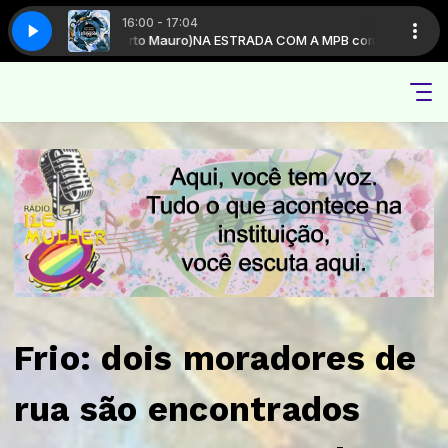
16:00 - 17:04
 Roberto Mauro)
SF Remix)
David Hohme - Storybook (DSF Remix)
NA ESTRADA COM A MPB com Duo Nossa Música (Amon S
Frio: dois moradores de
rua são encontrados